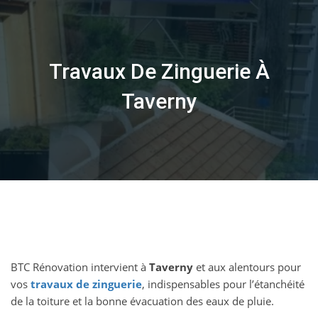
Skip
to
content
Travaux De Zinguerie À
Taverny
BTC Rénovation intervient à
Taverny
et aux alentours pour
vos
travaux de zinguerie
, indispensables pour l’étanchéité
de la toiture et la bonne évacuation des eaux de pluie.