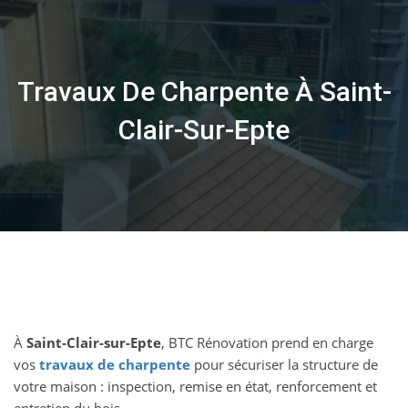
Skip
to
content
Travaux De Charpente À Saint-
Clair-Sur-Epte
À
Saint-Clair-sur-Epte
, BTC Rénovation prend en charge
vos
travaux de charpente
pour sécuriser la structure de
votre maison : inspection, remise en état, renforcement et