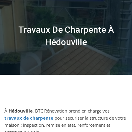
Skip
to
content
Travaux De Charpente À
Hédouville
À
Hédouville
, BTC Rénovation prend en charge vos
travaux de charpente
pour sécuriser la structure de votre
maison : inspection, remise en état, renforcement et