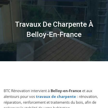
Skip
to
content
Travaux De Charpente À
Belloy-En-France
BTC Rénovation intervient à
Belloy-en-France
et aux
alentours pour vos
travaux de charpente
: rénovation,
réparation, renforcement et traitements du bois, afin de