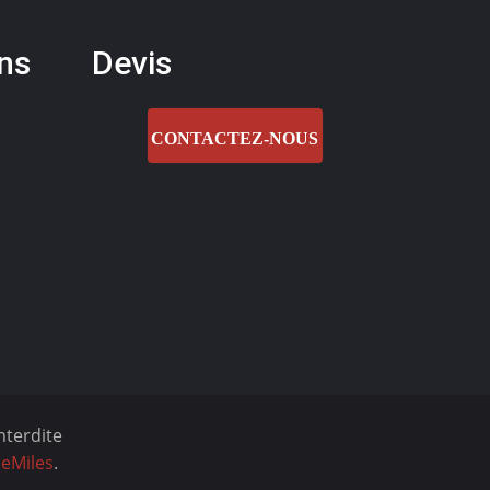
ons
Devis
CONTACTEZ-NOUS
nterdite
eMiles
.