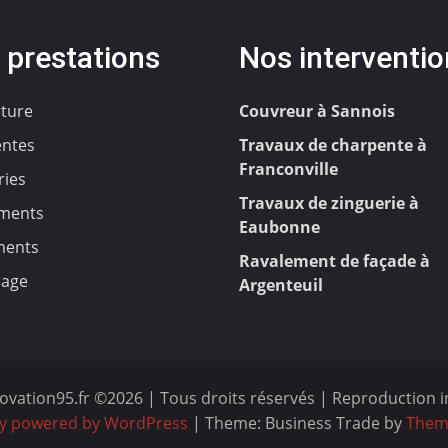
 prestations
Nos interventi
ture
Couvreur à Sannois
ntes
Travaux de charpente à
Franconville
ries
Travaux de zinguerie à
ments
Eaubonne
ments
Ravalement de façade à
age
Argenteuil
ovation95.fr ©2026 | Tous droits réservés | Reproduction i
y powered by WordPress
|
Theme: Business Trade by
Them