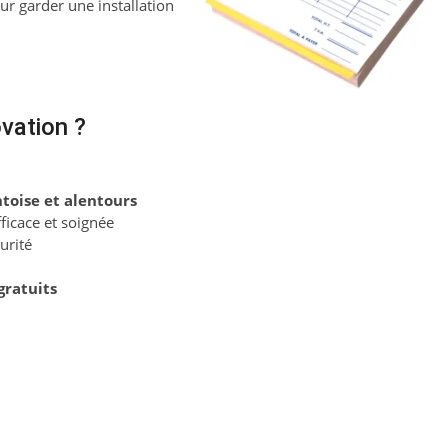
r garder une installation
vation ?
toise et alentours
icace et soignée
urité
gratuits