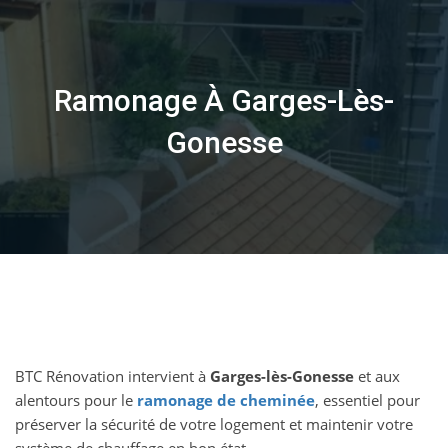
Skip
to
content
Ramonage À Garges-Lès-
Gonesse
BTC Rénovation intervient à
Garges-lès-Gonesse
et aux
alentours pour le
ramonage de cheminée
, essentiel pour
préserver la sécurité de votre logement et maintenir votre