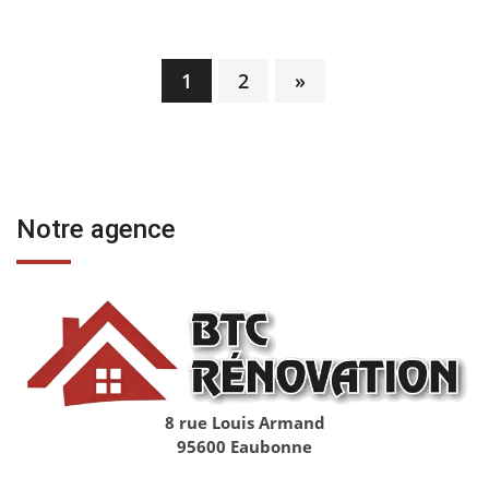
1
2
»
Pagination
des
publications
Notre agence
8 rue Louis Armand
95600 Eaubonne